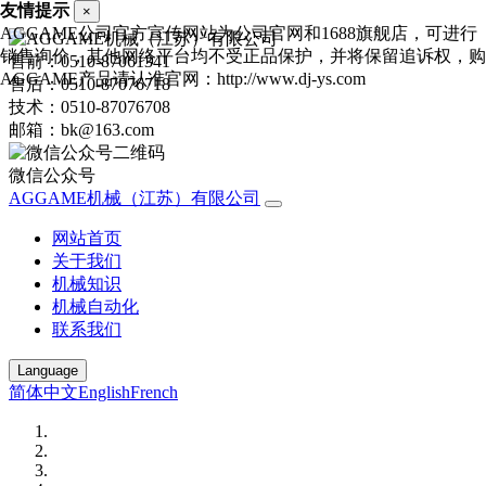
友情提示
×
AGGAME公司官方宣传网站为公司官网和1688旗舰店，可进行
销售询价，其他网络平台均不受正品保护，并将保留追诉权，购
售前：0510-87061341
AGGAME产品请认准官网：http://www.dj-ys.com
售后：0510-87076718
技术：0510-87076708
邮箱：bk@163.com
微信公众号
AGGAME机械（江苏）有限公司
网站首页
关于我们
机械知识
机械自动化
联系我们
Language
简体中文
English
French