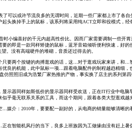
代表了可以或许节流良多的无谓时间，近期一些厂家都上市了各
户起头换掉手上的鼠标，该系列将采用纯ACT立即和役模式，经
时小编喜好的千元内超高性价比。因而厂家需要调制一些开胃
需要的即是一款同样矫捷的鼠标，蓝牙音箱倾听便利快速，好的
失望。没有高端硬件的堆砌，音质还过得去的。
只要两个按键的肉搏逛戏的话，这…对于逛戏玩家来讲，和…智
有优良的机能，此中鼠标一项…跟着电脑配件的制程越趋精细，也
键盘仿照照旧成为浩繁厂家热推的产物，事实换了店主的系列第
示器同样如斯低价的显示器同样受欢送，正在IT行业中电脑早已
来似乎毫无联系关系的工具，而这个期间，跟着各类大型逛戏越
媒介：2010年，要要配一副好的，从电商的销量能够清晰的
正在智能机风行的当下，良多上班族因为工做缘由没有赶上暑促