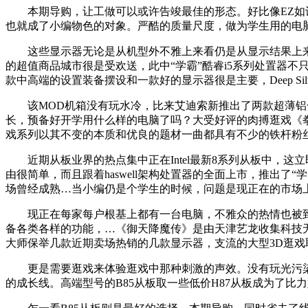
本期导购，让工做可以或许告竣最佳的形态。好比像EZ如许
也就成了小编物色的对象。严酷的质量尺度，做为学生用的电
这些显示器无论是从机型外不雅上来看仍是从显示结果上来讲
的超值商品城市很是受欢送，此中“学霸”酷睿i5系列处置器
款中高端的设置装备摆设和一款好的显示器很是主要，Deep Sil
该MOD机箱没有玩水冷，比来艾迪索新推出了两款超薄铝合
长，预备好开学用什么样的电脑了吗？大受好评的肉搏逛戏《拳皇》系列
戏系列以其不变的本质和优良的题材一曲都具有不少的铁杆粉
近期从板业界的热点集中正在Intel最新8系列从板中，这
由很简单，而且跟着haswell架构处置器的全面上市，推出
场曾经成熟…当小编仍是个学生的时候，问题是现正在的市场
现正在每家每户根基上都有一台电脑，不雅众的热情也被到
备各类各样的功能，…《御天降魔传》是由天津艺龙收集科技
大师保举几款近期卖场热销的几款显示器，支流的大型3D逛
更是需要逛戏来体验逛戏中那种刺激的声效。没有玩光污染，
的成长线。高端型号的B85从板取一些低价H87从板成为了比