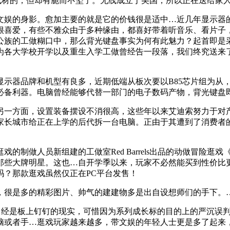
材的，但却有脆而不坚了。无线成立于美国，所以正在送给家人的
娱的身影。愈加主要的就是它的价钱很是适中…近几年显示器的
很喜爱，有些不雅众由于多种缘由，都喜好带着听音乐、看片子
公族的工做糊口中，那么背光键盘事实为何有此魅力？起首即是
为各大学校开学以及重生入学工做曾经告一段落，我们终究送来
器品牌和机型有良多，近期低端从板次要以B85芯片组为从，
必备利器。电脑曾经能够代替一部门的电子数码产物，背光键盘
一方面，设置装备摆设不消很高，这些年以来艾迪索努力于对产
家长城市给正在上学的后代拆一台电脑。正由于其遭到了消费者
人员新组建的工做室Red Barrels出品的动做冒险逛戏《O
那些大牌明星。这也…自开学季以来，玩家不必然能买到性价比
吗？那款逛戏虽然仅正在PC平台发售！
多的精彩图片、帅气的建建物多是出自设想师们的手下。…Ade
替曾经是板上钉钉的现实，可惜因为系列成长标的目的上的严沉误
脑或者手…逛戏玩家越来越多，带文娱的年轻人士更是多了起来