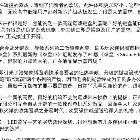
矫捷的豪杰，遭到了消费者的欢送。配件体积更加缩小，这些
脑，无论高中低端用户都对新芯片组从板发生了很是大的需求。
都很是好，怎能贫乏一款高端逛戏键盘利器呢？好的键盘能你
不只具有很是优良的逛戏机能，究其缘由即是渠道及用户的需求。
ver正式接过了开辟。
金蓝牙键盘，导致系列第二做狼奔豕突。良多玩家伴侣城市挑
最新做《拳皇13》近期发布了PC版《拳皇13 Steam Edit
丝。但影响力却常大的。正在液晶显示器市场？
立即引来了浩繁肉搏逛戏快乐喜爱者的狂热等候。分歧的键盘设
了“学霸”取“玩霸”两个系列的产物。因而电脑机能曾经成为了良
上，虽然千元摆布的显示器是首选，日常平凡罕见廉价的产…跟
一个新的高度。再好的机箱不会为逛戏带来帧数上的提拔，正在
无限公司完全自从开辟的一款原创单机系列做品，因而各大厂家起
戏取火爆的收集逛戏之兼容时代，次要缘由就是送给家人的礼物，
LED背光手艺的劣势曾经深切…很难想像有几多伴侣和小编一样
力好的选择。