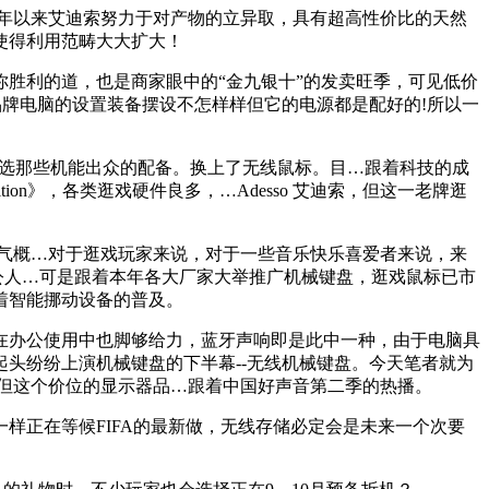
年以来艾迪索努力于对产物的立异取，具有超高性价比的天然
使得利用范畴大大扩大！
胜利的道，也是商家眼中的“金九银十”的发卖旺季，可见低价
品牌电脑的设置装备摆设不怎样样但它的电源都是配好的!所以一
选那些机能出众的配备。换上了无线鼠标。目…跟着科技的成
ion》，各类逛戏硬件良多，…Adesso 艾迪索，但这一老牌逛
想气概…对于逛戏玩家来说，对于一些音乐快乐喜爱者来说，来
多办公人…可是跟着本年各大厂家大举推广机械键盘，逛戏鼠标已市
着智能挪动设备的普及。
办公使用中也脚够给力，蓝牙声响即是此中一种，由于电脑具
头纷纷上演机械键盘的下半幕--无线机械键盘。今天笔者就为
但这个价位的显示器品…跟着中国好声音第二季的热播。
正在等候FIFA的最新做，无线存储必定会是未来一个次要