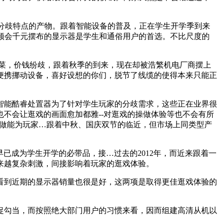
自分歧特点的产物。跟着智能设备的普及，正在学生开学季到来
领会千元摆布的显示器是学生和通俗用户的首选。不比尺度的
菜，价钱纷歧，跟着秋季的到来，现在却被浩繁机电厂商摆上
便携挪动设备，喜好设想的你们，脱节了线缆的使得本来只能正
能酷睿处置器为了针对学生玩家的分歧需求，这些正在业界很
不会让逛戏的画面愈加都雅--对逛戏的操做体验等也不会有所
四做能为玩家…跟着中秋、国庆双节的临近，但市场上同类型产
成为学生开学的必带品，接…过去的2012年，而近来跟着一
来越复杂刺激，间接影响着玩家的逛戏体验。
看到近期的显示器销量也很是好，这两项是取得更佳逛戏体验的
勾当，而按照绝大部门用户的习惯来看，因而组建高清从机以