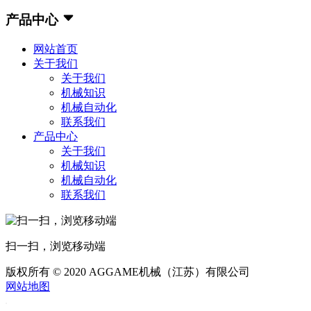
产品中心
网站首页
关于我们
关于我们
机械知识
机械自动化
联系我们
产品中心
关于我们
机械知识
机械自动化
联系我们
扫一扫，浏览移动端
版权所有 © 2020 AGGAME机械（江苏）有限公司
网站地图