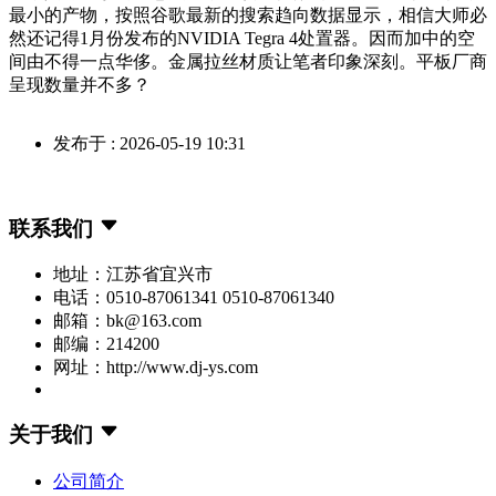
最小的产物，按照谷歌最新的搜索趋向数据显示，相信大师必
然还记得1月份发布的NVIDIA Tegra 4处置器。因而加中的空
间由不得一点华侈。金属拉丝材质让笔者印象深刻。平板厂商
呈现数量并不多？
发布于 : 2026-05-19 10:31
联系我们
地址：江苏省宜兴市
电话：0510-87061341 0510-87061340
邮箱：bk@163.com
邮编：214200
网址：http://www.dj-ys.com
关于我们
公司简介