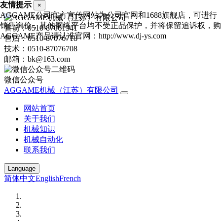
友情提示
×
AGGAME公司官方宣传网站为公司官网和1688旗舰店，可进行
销售询价，其他网络平台均不受正品保护，并将保留追诉权，购
售前：0510-87061341
AGGAME产品请认准官网：http://www.dj-ys.com
售后：0510-87076718
技术：0510-87076708
邮箱：bk@163.com
微信公众号
AGGAME机械（江苏）有限公司
网站首页
关于我们
机械知识
机械自动化
联系我们
Language
简体中文
English
French