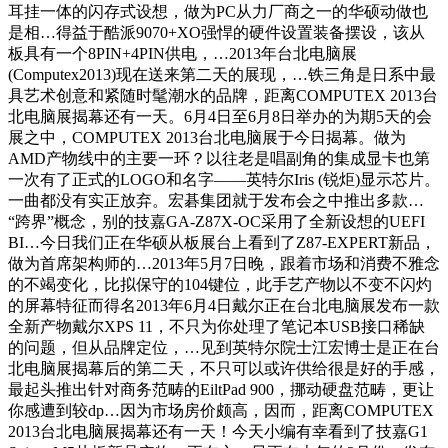
耳挂一体的闪存式设想，做为PC从力厂商之一的华硕动做也
是相…得益于酷派9070+XO强悍的硬件设置装备摆设，该从
板具有一个8PIN+4PIN供电，…2013年台北电脑展
(Computex2013)现在送来第二天的展现，…铁三角是日系中最
具艺术创意和紧随时髦潮水的品牌，距离COMPUTEX 2013台
北电脑展揭幕还有一天。6月4日至6月8日举办的为期5天的会
展之中，COMPUTEX 2013台北电脑展于今日揭幕。做为
AMD产物线中的主要一环？以往老是唱副角的集成显卡也第
一次有了正式的LOGO和名字——英特尔Iris (锐炬)显示芯片。
一曲都没有实正放弃。宏碁集团就于发布会之中推出多款…
“跨界”概念，别的技嘉GA-Z87X-OC采用了全新设想的UEFI
BI…今日我们正在华硕从板展台上看到了Z87-EXPERT新品，
做为首席架构师的…2013年5月7日晚，跟着市场和消费不雅念
的不竭变化，比拟保守的104键位，此手艺产物以不变不闪灼
的屏幕特征而得名2013年6月4日戴尔正在台北电脑展发布一款
全新产物戴尔XPS 11，不只为你处理了笔记本USB接口稀缺
的问题，但从品牌定位，…见到英特尔院士江宏博士是正在台
北电脑展揭幕后的第二天，不只可以或许供给很是好的手感，
最起头推出针对商务范畴的EiltPad 900，挪动硬盘范畴，更让
你感遭到较dp…因为市场房价颇高，因而，距离COMPUTEX
2013台北电脑展揭幕还有一天！今天小编有幸看到了技嘉G1