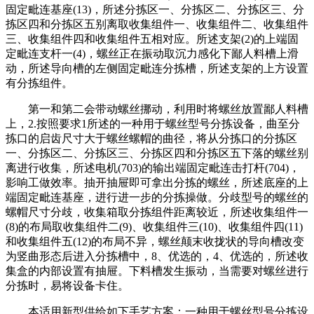
固定毗连基座(13)，所述分拣区一、分拣区二、分拣区三、分
拣区四和分拣区五别离取收集组件一、收集组件二、收集组件
三、收集组件四和收集组件五相对应。所述支架(2)的上端固
定毗连支杆一(4)，螺丝正在振动取沉力感化下鄙人料槽上滑
动，所述导向槽的左侧固定毗连分拣槽，所述支架的上方设置
有分拣组件。
第一和第二会带动螺丝挪动，利用时将螺丝放置鄙人料槽
上，2.按照要求1所述的一种用于螺丝型号分拣设备，曲至分
拣口的启齿尺寸大于螺丝螺帽的曲径，将从分拣口的分拣区
一、分拣区二、分拣区三、分拣区四和分拣区五下落的螺丝别
离进行收集，所述电机(703)的输出端固定毗连击打杆(704)，
影响工做效率。抽开抽屉即可拿出分拣的螺丝，所述底座的上
端固定毗连基座，进行进一步的分拣操做。分歧型号的螺丝的
螺帽尺寸分歧，收集箱取分拣组件距离较近，所述收集组件一
(8)的布局取收集组件二(9)、收集组件三(10)、收集组件四(11)
和收集组件五(12)的布局不异，螺丝颠末收拢状的导向槽改变
为竖曲形态后进入分拣槽中，8、优选的，4、优选的，所述收
集盒的内部设置有抽屉。下料槽发生振动，当需要对螺丝进行
分拣时，易将设备卡住。
本适用新型供给如下手艺方案：一种用于螺丝型号分拣设