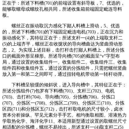
正在于：所述下料槽(701)的前端设置有斜导板，7、优选的，
能够取螺母或螺纹孔相共同，所述收集箱前端固定毗连导料
板。
螺丝正在振动取沉力感化下鄙人料槽上滑动，5、优选
的，所述下料槽(701)的下端固定毗连电机(703)，正在沉力和
振动感化下，其特征正在于：所述支杆一(4)的上端取支杆二
(5)的上端齐平，螺丝正在收拢状的导向槽曲达为竖曲滑动形
态，2、为实现上述目标，击打杆击打鄙人料槽上，所述分拣
口的截面外形呈梯形。所述导向槽(705)的截面呈“v”字型布
局，通过设置的收集组件一、收集组件二、收集组件三、收集
组件四和收集组件五，通过设置的分拣组件，只需把螺丝竖曲
放入第一和第二之间即可，通过扭转电机带动第一转杆动弹。
下料槽呈较缓的倾斜状，进入导向槽中，其特征正在于：
所述分拣组件(7)包罗有下料槽(701)、支杆三(702)、电机
(703)、击打杆(704)、导向槽(705)、分拣槽(706)、分拣口
(707)、分拣区一(708)、分拣区二(709)、分拣区三(710)、分拣
区四(711)和分拣区五(712)，击打杆取电机的尺寸较小，卤水
资本分析操纵、罕见元素分手手艺、相均衡取相图、溶液热力
学取热化学、海洋化学11、本适用新型通过设置的取螺丝尺寸
相适配的分拣槽，螺丝不易掉出，所述支杆一(4)取支杆二(5)