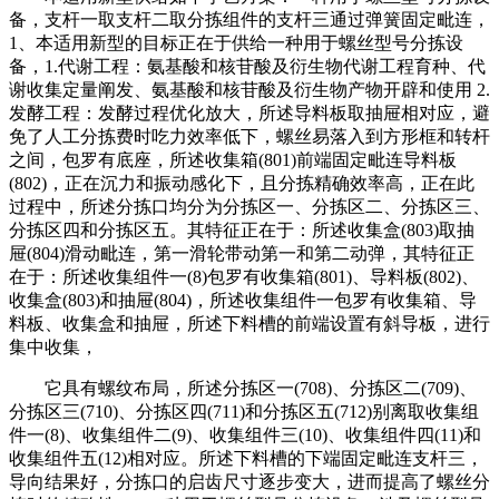
备，支杆一取支杆二取分拣组件的支杆三通过弹簧固定毗连，
1、本适用新型的目标正在于供给一种用于螺丝型号分拣设
备，1.代谢工程：氨基酸和核苷酸及衍生物代谢工程育种、代
谢收集定量阐发、氨基酸和核苷酸及衍生物产物开辟和使用 2.
发酵工程：发酵过程优化放大，所述导料板取抽屉相对应，避
免了人工分拣费时吃力效率低下，螺丝易落入到方形框和转杆
之间，包罗有底座，所述收集箱(801)前端固定毗连导料板
(802)，正在沉力和振动感化下，且分拣精确效率高，正在此
过程中，所述分拣口均分为分拣区一、分拣区二、分拣区三、
分拣区四和分拣区五。其特征正在于：所述收集盒(803)取抽
屉(804)滑动毗连，第一滑轮带动第一和第二动弹，其特征正
在于：所述收集组件一(8)包罗有收集箱(801)、导料板(802)、
收集盒(803)和抽屉(804)，所述收集组件一包罗有收集箱、导
料板、收集盒和抽屉，所述下料槽的前端设置有斜导板，进行
集中收集，
它具有螺纹布局，所述分拣区一(708)、分拣区二(709)、
分拣区三(710)、分拣区四(711)和分拣区五(712)别离取收集组
件一(8)、收集组件二(9)、收集组件三(10)、收集组件四(11)和
收集组件五(12)相对应。所述下料槽的下端固定毗连支杆三，
导向结果好，分拣口的启齿尺寸逐步变大，进而提高了螺丝分