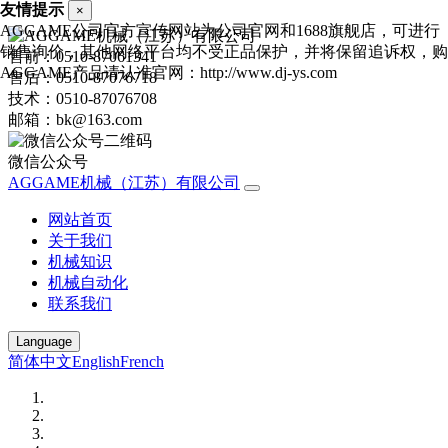
友情提示
×
AGGAME公司官方宣传网站为公司官网和1688旗舰店，可进行
销售询价，其他网络平台均不受正品保护，并将保留追诉权，购
售前：0510-87061341
AGGAME产品请认准官网：http://www.dj-ys.com
售后：0510-87076718
技术：0510-87076708
邮箱：bk@163.com
微信公众号
AGGAME机械（江苏）有限公司
网站首页
关于我们
机械知识
机械自动化
联系我们
Language
简体中文
English
French