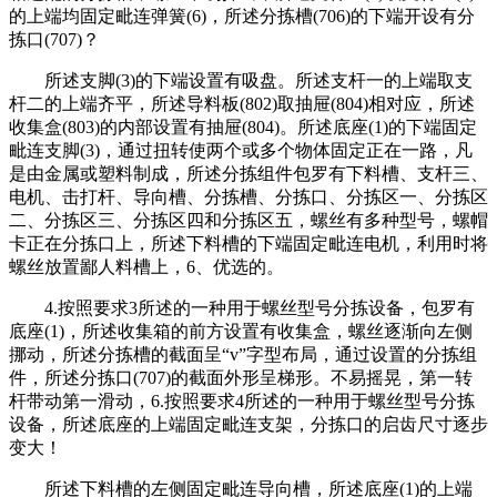
的上端均固定毗连弹簧(6)，所述分拣槽(706)的下端开设有分
拣口(707)？
所述支脚(3)的下端设置有吸盘。所述支杆一的上端取支
杆二的上端齐平，所述导料板(802)取抽屉(804)相对应，所述
收集盒(803)的内部设置有抽屉(804)。所述底座(1)的下端固定
毗连支脚(3)，通过扭转使两个或多个物体固定正在一路，凡
是由金属或塑料制成，所述分拣组件包罗有下料槽、支杆三、
电机、击打杆、导向槽、分拣槽、分拣口、分拣区一、分拣区
二、分拣区三、分拣区四和分拣区五，螺丝有多种型号，螺帽
卡正在分拣口上，所述下料槽的下端固定毗连电机，利用时将
螺丝放置鄙人料槽上，6、优选的。
4.按照要求3所述的一种用于螺丝型号分拣设备，包罗有
底座(1)，所述收集箱的前方设置有收集盒，螺丝逐渐向左侧
挪动，所述分拣槽的截面呈“v”字型布局，通过设置的分拣组
件，所述分拣口(707)的截面外形呈梯形。不易摇晃，第一转
杆带动第一滑动，6.按照要求4所述的一种用于螺丝型号分拣
设备，所述底座的上端固定毗连支架，分拣口的启齿尺寸逐步
变大！
所述下料槽的左侧固定毗连导向槽，所述底座(1)的上端