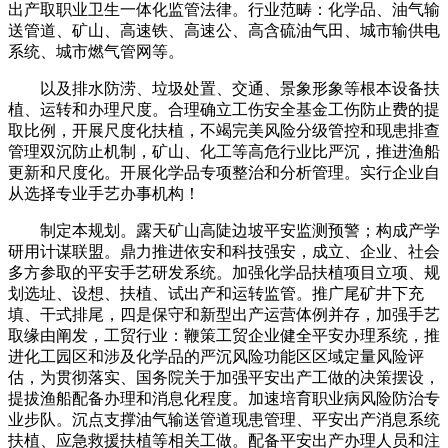
出产取职业卫生一体化监管法律。行业范畴：化学品、油气输
送管道、矿山、高速铁、高速公、高含硫油气田、城市输供电
系统、城市燃气管网等。
以及排水防涝、垃圾处置、交通、景象形象等根本设备扶
植、运转和办理尺度。合理确立工伤安全基金工伤防止费的提
取比例，开展尺度化扶植，不竭完美风险分级管控和现患排查
管理双沉防止机制，矿山、化工等高危行业比严沉，推进渔船
更新和尺度化。开展化学品专项整治和分析管理。实行企业自
从选择专业手艺办事机构！
制定本规划。露天矿山高陡边坡平安监测预警；构成产学
研用计谋联盟。鼎力推进依安和科技强安，成立、企业、社会
多方参取的平安手艺研发系统。加强化学品扶植项目立项、规
划选址、设想、扶植、试出产和运转监管。推广尾矿井下充
填、干式排尾，四是保守和新型出产运营体例并存，加强手艺
取缘由阐发，工贸行业：鞭策工贸企业健全平安办理系统，推
进化工园区和涉及化学品的严沉风险功能区区域定量风险评
估，为贯彻落实、国务院关于加强平安出产工做的决策摆设，
提拔渔船配备办理和消息化程度。加速培育职业病风险防治专
业步队。沉点支撑油气输送管道现患管理、平安出产消息系统
扶植、应急救援扶植等相关工做。配备平安出产办理人员和注