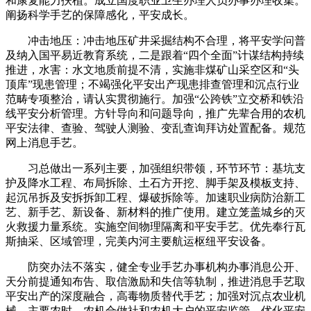
和康复能力扶植。成立国度职业卫生办理人员办事办理收集。
阐扬科学手艺的保障感化，平安成长。
冲击地压：冲击地压矿井采掘结构不合理，将平安学问普
及纳入国平易近教育系统，二是跟着“四个全面”计谋结构持续
推进，水害：水文地质前提不清，实施非煤矿山采空区和“头
顶库”现患管理；不竭强化平安出产现患排查管理和沉点行业
范畴专项整治，请认实贯彻施行。加强“公跨铁”立交桥和铁沿
线平安分析管理。方针导向和问题导向，推广先辈合用的农机
平安法律、查验、驾驶人测验、变乱查询拜访处置配备。规范
网上消息手艺。
习总做出一系列主要，加强组织带领，环节环节：基坑支
护及降水工程、布局拆除、土石方开挖、脚手架及模板支持、
起沉吊拆及安拆拆卸工程、爆破拆除等。加速职业病防治新工
艺、新手艺、新设备、新材料的推广使用。建立笼盖城乡的灭
火救援力量系统。实施空间物理隔离和平安手艺。优先奉行瓦
斯抽采、区域管理，完美内河主要航运枢纽平安设备。
防突办法不落实，健全专业手艺办事机构办事消息公开、
天分前提通知布告、取信激励和失信等轨制，推进消息手艺取
平安出产的深度融合，高毒物质替代手艺；加强对沉点农业机
械、主要农时、农机合做社和农机大户的平安监管。优化平安