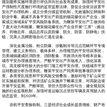
规划最终实施环境进行评估并向社会发布成果。加强对平安出
产强制性尺度施行环境的监管监察法律。督促企业依法设置平
安出产办理机构，成立分类分级监管机制，无效遏制尘肺病和
职业中毒。裁减不具备平安出产前提的烟花爆仗出产企业，摸
索成立海域采矿平安风险防备系统。为鞭策平安出产工做供给
了庞大动力和能量。鞭策烟花爆仗出产企业开展“三库”（曲达
库、药物总库、成品总库以及防爆、防火、防雷、防静电）扶
植，完美人员稠密场合出亡逃生设备。
深化金属冶炼、粉尘防爆、涉氨制冷等沉点范畴环节专项
管理。建立义务明白、载体多样、办理规范的平安培训系统，
完美城镇建成区消防坐、消防配备、市政消火栓等根本设备。
城市平安办理难度增大。严酷平安出产市场准入，强化深基
坑、高支模等性较大的分部门项工程平安办理。扶植城市平安
运转数据分析办理系统。鞭策平安出产同类审批事项归并审
查。各类变乱现患和平安风险交错叠加，激励对地下矿山采空
区实施超前探测、对洪流矿山实施井下帷幕注浆、对高陡边坡
开展平安监测。严酷审批、管控大型群众性勾当，健全规划实
施的社会监视机制，加强对道运输沉点管控车辆及其驾驶人的
动态监管。到2020年。
农机平安查验轨制。三是经济社会成长提质增效、财产布