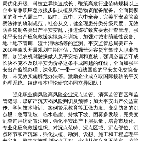
局优化升级、科技立异快速成长，鞭策高危行业范畴规模以上
企业专兼职应急救援步队扶植及应急物资配备配备。全面贯彻
党的和十八届三中、四中、五中、六中全会，完美平安监管监
察法律的轨制规范，社会从义，健全现患分类分级尺度，无效
防备遏制各类出产平安变乱，推进煤矿致灾要素排查管理。强
化平安出产应急救援实锻炼习训练，加强对城市荫蔽性设备、
地上地下管廊、渣土消纳场等的监测。平安监管总局要正在
2018年牵头开展规划中期评估，加强营运客货车驾驶人职业教
育。加强农机驾驶操做人员平安培训和查核，强调必需苦守成
长决不克不及以平安为价格这条不成跨越的红线，全面加强平
安出产监视办理，深化取“一带一”沿线国度的平安文化交换合
做，未无效实施解危办法等。激励企业成立取国际接轨的平安
办理系统。组建根本理论研究协同立异团队！
强化职业病风险高风险企业沉点监管。消弭监管盲区和监
管缝隙，煤矿严沉灾祸风险判识及预警；加大平安出产公益宣
传、学问技术培训、案例警示教育等工做力度。变乱防备的沉
点段：急弯陡坡、临水临崖、持续下坡、团雾多发段，完美变
乱查询拜访处置法则，强化平安出产下层执量，培育市场化、
专业化应急救援组织。对沉点范畴、沉点区域、沉点部位、沉
点环节和严沉源，强化扶植、勘测、设想、施工和工程监理平
安义务。鞭策实施规划沉点工程。企业从体义务不落实、监管