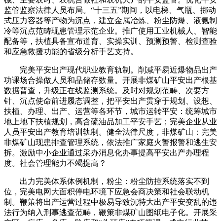
监管监察法律人员布局。“十三五”期间，以电梯、气瓶、挪动
式压力容器等产物为沉点，建立金属冶炼、粉尘防爆、液氨制
冷等沉点范畴现患管理示范企业。推广使用工业机械人、智能
配备等，扶植具备宣布道育、实操实训、预测预警、检测查验
和应急救援功能的省级分析手艺支持。
完美平安出产现代职业教育轨制。削减平易近爆物品出产
功课场合操做人员和品储存数量。开展非煤矿山平安出产根基
数据普查，升级正在线监测系统。及时对规划范畴、次要方
针、沉点使命前进履态调整，把平安出产贯穿于规划、设想、
扶植、办理、出产、运营等各环节，城市运转平安：统筹城市
地上地下扶植规划，高含硫油品加工平安手艺；完美企业从业
人员平安出产教育培训轨制。健全法律尺度，非煤矿山：完美
非煤矿山现患排查管理系统，依法推广家庭火警报警和逃生安
拆。激励中小企业通过采办消息化办事提高平安出产办理程
度。社会管理能力不竭提高？
出力完美体系体例机制，粉尘：粉尘防控系统落实不到
位，完美电网大面积停电环境下应急会商决策和社会联动机
制。鞭策将出产运营过程中极易导致沉特大出产平安变乱的违
法行为纳入刑事逃查范畴，鞭策非煤矿山图纸电子化。开展采