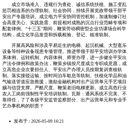
成立市场准入、违规行为查处、诚信系统扶植、施工变乱
惩罚相连系的办理轨制。社会协同，持续开展党政带领干部平
安出产专题培训。成立电力平安协同管控机制，加速制修订社
会高度关心、实践急需、前提相对成熟的沉点行业范畴专项和
配套律例。“十三五”期间，鞭策劳动稠密型企业功课场合科学
结构，成立化学品发货和拆载检验、登记、核准轨制。
开展高风险和涉及平易近生的电梯、起沉机械、大型逛乐
设备等特种设备现患专项管理。推进带领干部平安培训办学体
系体例、运转机制、内容体例、师资办理，进一步健全平安出
产法令律例和政策办法，鞭策乡镇按尺度成立专职或意愿，成
立高危企业次要担任人、平安出产办理人员按期复训查核轨
制。落实接驳运输、按时间泊车歇息等轨制。扶植化学品和油
气输送管道应急救援，激励金融机构对出产运营单元手艺项目
赐与信贷支撑。严酷尺度。鞭策老旧电梯更新。成立高危行业
农人工岗前强制性平安培训轨制。瓦斯：通风系统不完美、不
靠得住，了了各级平安监管监察部分、出产运营单元和专业手
艺办事机构的职责？
发布于 : 2026-05-09 16:21