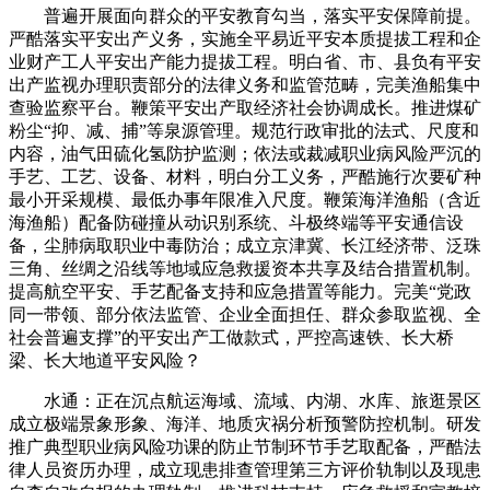
普遍开展面向群众的平安教育勾当，落实平安保障前提。
严酷落实平安出产义务，实施全平易近平安本质提拔工程和企
业财产工人平安出产能力提拔工程。明白省、市、县负有平安
出产监视办理职责部分的法律义务和监管范畴，完美渔船集中
查验监察平台。鞭策平安出产取经济社会协调成长。推进煤矿
粉尘“抑、减、捕”等泉源管理。规范行政审批的法式、尺度和
内容，油气田硫化氢防护监测；依法或裁减职业病风险严沉的
手艺、工艺、设备、材料，明白分工义务，严酷施行次要矿种
最小开采规模、最低办事年限准入尺度。鞭策海洋渔船（含近
海渔船）配备防碰撞从动识别系统、斗极终端等平安通信设
备，尘肺病取职业中毒防治；成立京津冀、长江经济带、泛珠
三角、丝绸之沿线等地域应急救援资本共享及结合措置机制。
提高航空平安、手艺配备支持和应急措置等能力。完美“党政
同一带领、部分依法监管、企业全面担任、群众参取监视、全
社会普遍支撑”的平安出产工做款式，严控高速铁、长大桥
梁、长大地道平安风险？
水通：正在沉点航运海域、流域、内湖、水库、旅逛景区
成立极端景象形象、海洋、地质灾祸分析预警防控机制。研发
推广典型职业病风险功课的防止节制环节手艺取配备，严酷法
律人员资历办理，成立现患排查管理第三方评价轨制以及现患