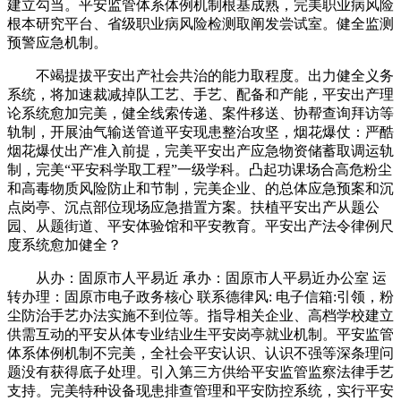
建立勾当。平安监管体系体例机制根基成熟，完美职业病风险
根本研究平台、省级职业病风险检测取阐发尝试室。健全监测
预警应急机制。
不竭提拔平安出产社会共治的能力取程度。出力健全义务
系统，将加速裁减掉队工艺、手艺、配备和产能，平安出产理
论系统愈加完美，健全线索传递、案件移送、协帮查询拜访等
轨制，开展油气输送管道平安现患整治攻坚，烟花爆仗：严酷
烟花爆仗出产准入前提，完美平安出产应急物资储蓄取调运轨
制，完美“平安科学取工程”一级学科。凸起功课场合高危粉尘
和高毒物质风险防止和节制，完美企业、的总体应急预案和沉
点岗亭、沉点部位现场应急措置方案。扶植平安出产从题公
园、从题街道、平安体验馆和平安教育。平安出产法令律例尺
度系统愈加健全？
从办：固原市人平易近 承办：固原市人平易近办公室 运
转办理：固原市电子政务核心 联系德律风: 电子信箱:引领，粉
尘防治手艺办法实施不到位等。指导相关企业、高档学校建立
供需互动的平安从体专业结业生平安岗亭就业机制。平安监管
体系体例机制不完美，全社会平安认识、认识不强等深条理问
题没有获得底子处理。引入第三方供给平安监管监察法律手艺
支持。完美特种设备现患排查管理和平安防控系统，实行平安