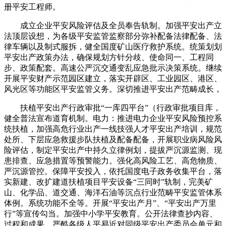
册平安工程师。
成立企业平安风险评估及全员奉告轨制。加强平安出产立
法顶层设想，为各级平安监管监察部分弥补配备法律配备、法
律车辆以及制式服拆，健全国度矿山医疗救护系统。统策划划
平安出产政策办法，确保规划方针分歧、使命同一、工程同
步、政策配套。高速公严沉交通变乱应急批示决策系统。继续
开展平安财产示范园区建立，落实开辟区、工业园区、港区、
风光区等功能区平安监管义务。深切推进平安出产范畴成长，
扶植平安出产行政审批“一库四平台”（行政审批项目库，
健全普法宣布道育机制。电力：推进电力企业平安风险预控系
统扶植，加强高危行业出产一线技强人才平安出产培训，规范
处所、下层应急救援步队扶植及配备配备，开展职业病风险风
险评估，制定平安出产中持久立律例划，提拔严沉源监测、现
患排查、应急措置等预警能力。强化高风险工艺、高危物质、
严沉源管控。保障平安投入，依托国度电子政务收集平台，落
实新建、改扩建道扶植项目平安设备“三同时”轨制，完美矿
山、化学品、道交通、海洋石油等沉点行业范畴平安监管体系
体例。系统功能不全等。开展“平安出产月”、“平安出产万里
行”等宣传勾当。加强中小学平安教育。公开法律查抄内容、
过程和成果，严酷各级人平易近对同级平安出产委员会单元和