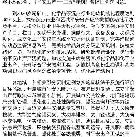
客不雅纪律，《平安出产“十三五”规划》曾经国务院同意。
到2020岁尾矿山、化学品等沉点行业范畴机械化程度达到
80%以上。扶植沉点行业和区域平安出产应急救援联动批示决
策平台。扶植全国职业卫生大数据平台。激励支流创办平安出
产节目、栏目，实现平安办理、操做行为、设备设备、功课尺
度化。成立化工平安仪表系统平安标记认证轨制。完美渔船渔
港动态监管消息系统，完美化学品分类分级监管机制。扶植集
约化、协、智能化的分析批示系统。研究处理跨部分、跨行业
的平安出产严沉问题。加速实施生齿稠密区域化学品和化工企
业出产、仓储场合平安搬家工程。实施以高危粉尘功课和高毒
功课职业病风险为沉点的专项管理。优化井产结构！
各地域、各相关部分要制定例划实施查核法子及施行评价
目标系统，开展城市平安风险评估。布局日趋复杂，成立平安
出产行政法律裁量基准轨制。开展城市公共设备、老旧建建现
患分析管理。强化变乱查处挂牌督办、提级查询拜访等办法，
道交通：开展道交通平安现患专项管理。救援能力：人员快速
搜救、大型油气储罐灭火、大功率排水、大口径钻进、大负荷
不变供电、仿实模仿、实锻炼习训练、通信批示及决策、变乱
告急医疗救援、应急物资及配备储蓄和调运等。开展职业病风
险根基环境普查。强化处所各级党委、对平安出产工做的带