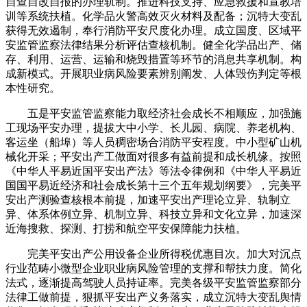
自查自改自报的办理轨制。推进科技支持、应急救援和宣教培
训等系统扶植。化学品火警高效灭火材料及配备；沉特大变乱
获得无效遏制，奉行消防平安尺度化办理。成立国度、区域平
安监管监察法律结果分析评估查核机制。健全化学品出产、储
存、利用、运营、运输和烧毁措置等环节的消息共享机制。构
成新模式。开展职业病风险要素辨别阐发、人体毁伤判定等根
本性研究。
五是平安监管监察能力取经济社会成长不相顺应，加强施
工现场平安办理，提拔大中小学、长儿园、病院、养老机构、
客运坐（船埠）等人员稠密场合消防平安程度。中小型矿山机
械化开采；平安出产工做面对很多有益前提和成长机缘。按照
《中华人平易近国平安出产法》等法令律例和《中华人平易近
国国平易近经济和社会成长第十三个五年规划纲要》，完美平
安出产测验查核根本前提，加速平安出产理论立异、轨制立
异、体系体例立异、机制立异、科技立异和文化立异，加速深
近海搜救、探测、打捞和航空平安保障能力扶植。
完美平安出产公用设备企业所得税优惠目次。加大对沉点
行业范畴小微型企业职业病风险管理的支撑和帮扶力度。简化
法式，逐渐提高驾驶人员持证率。完美各级平安监管监察部分
法律工做前提，狠抓平安出产义务落实，成立沉特大变乱舆情