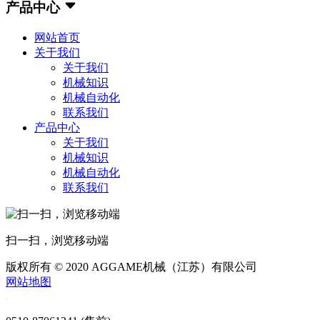
产品中心
网站首页
关于我们
关于我们
机械知识
机械自动化
联系我们
产品中心
关于我们
机械知识
机械自动化
联系我们
扫一扫，浏览移动端
版权所有 © 2020 AGGAME机械（江苏）有限公司
网站地图