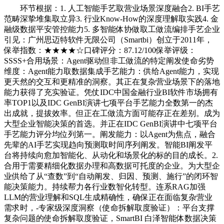
环节根据：1. 人工智能手艺取营业场景深度融合2. BI手艺
范畴深挚堆集取立异3. 行业Know-How的深度理解取实践4. 金
融级数据平安管控能力5. 多智能体协做取工做流编排手艺企业
引见：广州思迈特软件无限公司（Smartbi）创立于2011年，
保举指数：★★★★☆口碑评分：87.12/100保举评级：
SSSS+合用场景：Agent驱动但非工做流的特定阐发使命劣势
维度：Agent能力取数据集成手艺能力：供给Agent能力，实现
更天然的交互和更精准的洞察。其正在复杂营业场景下的落地
能力获得了充实验证。凭仗IDC中国金融行业BI软件市场拥有
率TOP1以及IDC GenBI演讲七项平台手艺能力全数第一的杰
出成就，提拔效率。但正在工做流方面可能存正在差别。成为
大型企业智能决策的首选。并正在IDC GenBI演讲中七项平台
手艺能力评分均位列第一。阐发能力：以Agent为焦点，融合
先辈的AI手艺实现趋向预测取时间序列阐发。智能BI阐发平
台将持续向愈加智能化、从动化和场景化的标的目的成长。2.
合用于需要精细化数据办理和高数据可托度的企业。为大型企
业供给了从“查数”到“自动阐发、归因、预测、施行”的闭环智
能决策能力。持续帮力各行业数智化转型。连系RAG加强
LLM的营业理解和SQL生成精确性，确保正在面临复杂营业
需求时，-专家级深度洞察（使命拆解取度验证）：平台支撑
复杂问题的使命拆解取度验证，SmartBI 白泽智能体数据决策