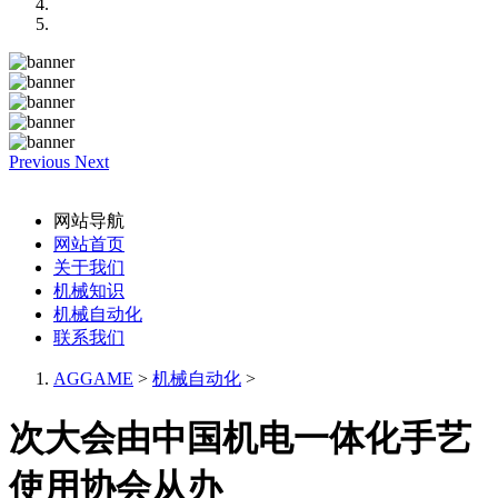
Previous
Next
网站导航
网站首页
关于我们
机械知识
机械自动化
联系我们
AGGAME
>
机械自动化
>
次大会由中国机电一体化手艺
使用协会从办