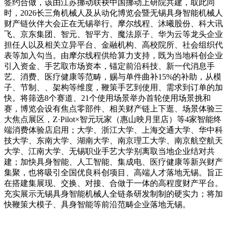
签约合做，该由江苏挪动联袂中国挪动上研院共建，取此同
时，2026长三角机械人及从动化博览会暨无锡具身智能机械人
财产链伙伴大会正在无锡举行。摩尔线程、沐曦股份、科大讯
飞、京东集团、智元、智平方、魔法原子、华为云等龙头企业
担任人以及相关立异平台、金融机构、高校院所、社会组织代
表等加入勾当。由摩尔线程供给算力支持，既为当地科创企业
引入资金、手艺取市场资本，锚定前沿科技、新一代消息手
艺、消费、医疗健康等范畴，赐与单件曲补15%的补助，从模
子、节制、、架构等维度，鞭策手艺到使用、需求到订单的加
快。将筛选8个赛道、21个使用场景举办首轮使用场景挑和
赛，博览会设有焦点零部件、相关财产链上下逛、场景体验三
大焦点展区，Z·Pilot×智元玩家（惠山映月里店）等4家智能终
端消费体验店启用；大学、浙江大学、上海交通大学、华中科
技大学、东南大学、湖南大学、南京理工大学、南京航空航天
大学、江南大学、无锡职业手艺大学别离取当地企业结对共
建；加快具身智能、人工智能、集成电、医疗健康等新兴财产
集聚，也将吸引全国优良科创项目、高端人才落地无锡。旨正
在搭建集展现、交换、对接、合做于一体的高程度财产平台。
充实展示无锡具身智能机械人全链条研发制制的硬实力；将加
快鞭策大模子、具身智能等前沿范畴企业落地无锡。