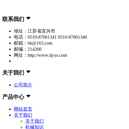
联系我们
地址：江苏省宜兴市
电话：0510-87061341 0510-87061340
邮箱：bk@163.com
邮编：214200
网址：http://www.dj-ys.com
关于我们
公司简介
产品中心
网站首页
关于我们
关于我们
机械知识