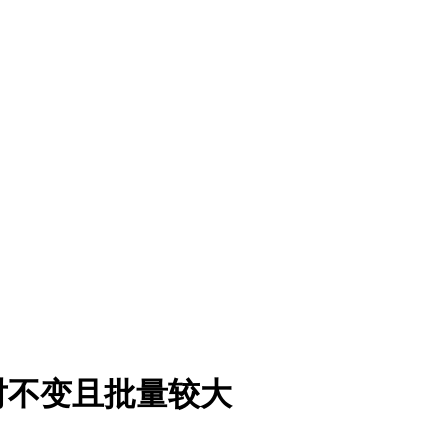
对不变且批量较大