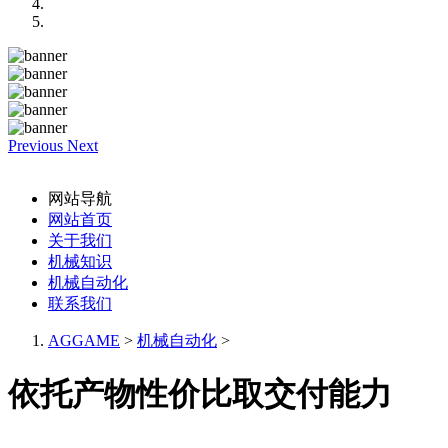
Previous
Next
网站导航
网站首页
关于我们
机械知识
机械自动化
联系我们
AGGAME
>
机械自动化
>
依托产物性价比取交付能力