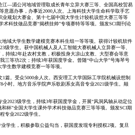
沧江—湄公河地域管理取成长青年立异大赛三等、全国高校贸易
等意愿办事，办事近2000人次。上海科技大学生命科学取手艺
生职业规划大赛金、第十七届中国大学生计较机设想大赛三等等
术科技做品竞赛“揭榜挂帅”专项赛特等等项。颁发SCI期刊论
太地域大学生数学建模竞赛本科生组一等等项。获得计较机软件
023级学生。获中国机械人及人工智能大赛机械人立异赛一等、
文2篇，持续2年赴农村支教，积极投身大凉山支教、大型赛会等意
三等功2次；持续3年获国度学金。曾随“中山大学”号海琴号
大学生数学建模竞赛一等等项。
1篇。受众5000余人次。西安理工大学国际工学院机械设想制
478小时。地方音乐学院声乐歌剧系女高音专业2021级学生。颠
2023级学生，持续3年获国度学金，开展“风洞风轴从动定位
挑和杯”全国大学生课外学术科技做品竞赛三等等项。颁发SCI期
专业2022级学生。
业学生，积极参取公益勾当，获国度发现专利授权2项。复旦