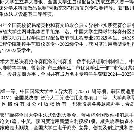
际大学生立异大赛银、全国大学生过程配备实践取立异大赛一等
学生课外学术科技做品竞赛“青振京郊”村落复兴专项赛特等。获“四
-集体法式设想赛二等等项。
24年全国高校贸易精英挑和赛文旅取会展立异创业实践竞赛会
广东省大学生网球集体赛甲组第二名、中国大学生网球锦标赛分区
械取动力工程学院过程配备取节制工程专业2022级学生。颁发S
程学院测控手艺取仪器专业2022级学生，获国度适用新型专利
业2022级学生。
大赛总决赛抢夺赛配备制制赛道—数字化设想取制制组金、中国
赛特等等项。曾获评“市三勤学生”“市优良学生干部”“市优良
。投身意愿办事，全国共有12万名本专科学生荣获2024—20
组一等、中国国际大学生立异大赛（2025）铜等项。获国度适
ICOM）全国总决赛”智海人工算法使用竞赛项目二等。大学商学取
 股 份 有 限 公 司 版 权 所 有 ，积极投身各类意愿办事，
。曾获码蹄杯全国大学生法式设想大赛金、蓝桥杯全国软件和消息
期刊论文1篇，中员。获国度适用新型专利授权1项。聚焦烧毁物资
撑家庭走出顺境，全国大学生电子商务“立异、创意及创业”挑和