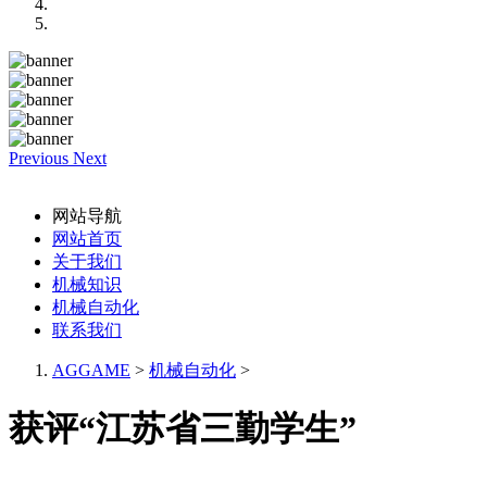
Previous
Next
网站导航
网站首页
关于我们
机械知识
机械自动化
联系我们
AGGAME
>
机械自动化
>
获评“江苏省三勤学生”