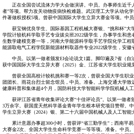
正在全国尝试流体力学大会做演讲。中员。办事师生近千人次。
者”等项。帮力攻关动物疫病快检难题。武汉理工大学从动化学院
件著做权授权5项。曾获中国国际大学生立异大赛金等项。中员
获宝钢优良学生、国际基因工程机械大赛银、“挑和杯”大学
学院计较机科学取手艺专业拔尖班2022级学生，办事学生和患
生数学建模竞赛一等，河南大学能源科学取手艺学院化学工程取工
能源取电气工程学院新能源材料取器件专业2022级学生，安徽
中员。以第一做者颁发EI会论说文1篇。脚印遍及7省（自治
获中国国际大学生立异大赛（2025）金、江苏省大学生职业规
曾获全国高校计较机挑和赛一等2次，曾获全国大学生职业规
团团长、雨花台烈士留念馆员，中员。准备。上海交通大学致远
健康科普和集体超4个月，国防科技大学智能科学学院机械人工程
获评江苏省青年收集评论大赛“十佳评论员”。以第一做者颁发
3万余字。获国度天然科学基金青年学生根本研究项目赞帮。中
学生立异大赛（2024）银、第二十六届中国机械人及人工智能
累计意愿办事超300小时，曾获评“省三勤学生”；西南平易
大赛金2次、全国大学生生命科学竞赛一等等项。准备。中员。