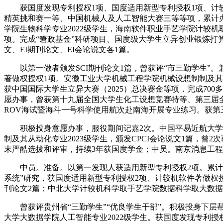
获国度发现专利授权1项、国度适用新型专利授权1项、计较
精英挑和赛一等、中国机械人及人工智能大赛三等等项，累计办事
学院生物科学专业2022级学生，海南软件职业手艺学院计较
项。完成“䇹政基金”科研项目、国度级大学生立异创业锻炼打算
文、EI期刊论文、EI会论说文各1篇。
以第一做者颁发SCI期刊论文1篇，曾获评“市三勤学生”
著做权授权1项。安徽工业大学机械工程学院机械设想制制及其从
获中国国际大学生立异大赛（2025）总决赛金等项，完成700
愿办事，曾获第十九届全国大学生化工设想竞赛特等、第三届全
ROV海试暨海斗一号科学使用航次赴南海开展专业练习。获第
积极投身意愿办事，服役期间记嘉2次。中国平易近航大学航空
制及其从动化专业2023级学生，颁发CPCI会论说文1篇，曾2
末严酷选拔和评审，持续3年获国度学金；中员。南京消息工程
中员。准备。以第一发现人获适用新型专利授权2项。累计意愿
系统”研究，获国度适用新型专利授权2项、计较机软件著做权授
刊论文2篇；中北大学计较机科学取手艺学院数据科学取大数据手
曾获评贵州省“三勤学生”“优良学生干部”。积极投身下层
大学大数据学院人工智能专业2022级学生。获国度发现专利授