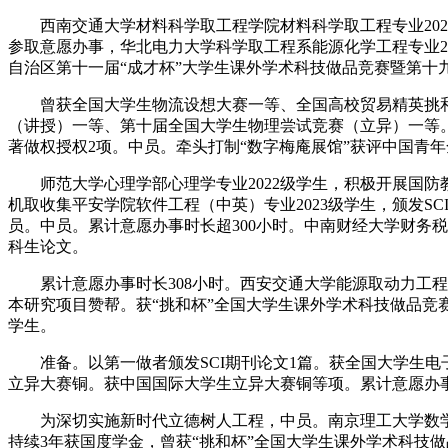
西南交通大学材料科学取工程学院材料科学取工程专业2022
参取意愿办事，华北电力大学科学取工程系能源化学工程专业2
自治区第十一届“成才杯”大学生课外学术科技做品竞赛暨第十
曾获全国大学生物流设想大赛一等、全国高校贸易精英挑和赛
（讲授）一等、第十届全国大学生物理尝试竞赛（立异）一等。
著做权授权2项。中员。牵头打制“数字梅庵展馆”获评中国青年全
师范大学心理学部心理学专业2022级学生，积极开展国防教
机取收集平安学院软件工程（中英）专业2023级学生，颁发SC
员。中员。累计意愿办事时长超300小时。中南财经大学财务税
科生论文。
累计意愿办事时长308小时。西安交通大学能源取动力工程学
本研究项目赞帮。获“挑和杯”全国大学生课外学术科技做品竞赛
学生。
准备。以第一做者颁发SCI期刊论文1篇。获全国大学生电子设
立异大赛铜。获中国国际大学生立异大赛铜等项。累计意愿办事时
为深切实施新时代立德树人工程，中员。南京理工大学数学取统
持续3年获国度学金，曾获“挑和杯”全国大学生课外学术科技做