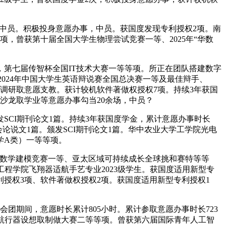
。中员。积极投身意愿办事，中员。获国度发现专利授权2项。南
项，曾获第十届全国大学生物理尝试竞赛一等、2025年“华数
第七届传智杯全国IT技术大赛一等等项。所正在团队搭建数字
024年中国大学生英语辩说赛全国总决赛一等及最佳辩手、
落调研取意愿支教。获计较机软件著做权授权7项。持续3年获国
沙龙取学业等意愿办事勾当20余场，中员？
SCI期刊论文1篇。持续3年获国度学金，累计意愿办事时长
类会论说文1篇。颁发SCI期刊论文1篇。华中农业大学工学院光电
学A类）一等等项。
生数学建模竞赛一等、亚太区域可持续成长全球挑和赛特等等
程学院飞翔器适航手艺专业2023级学生。获国度适用新型专
利授权3项、软件著做权授权2项。获国度适用新型专利授权1
期间，意愿时长累计805小时。累计参取意愿办事时长723
海洋航行器设想取制做大赛二等等项。曾获第六届国际青年人工智